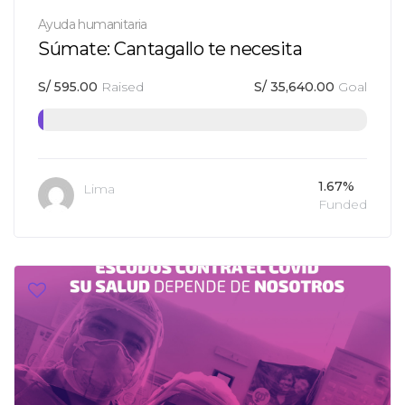
Ayuda humanitaria
Súmate: Cantagallo te necesita
S/
595.00
Raised
S/
35,640.00
Goal
1.67%
Lima
Funded