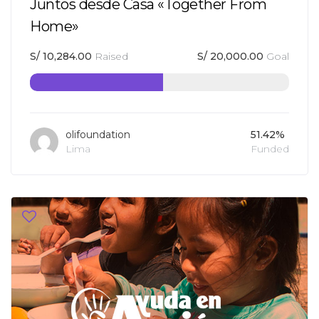
Juntos desde Casa «Together From
Home»
S/
10,284.00
Raised
S/
20,000.00
Goal
olifoundation
51.42%
Lima
Funded