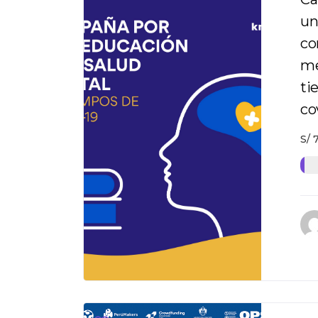
un
co
me
ti
co
S/
7