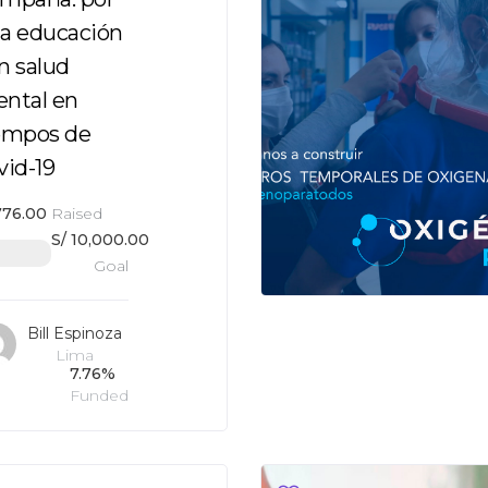
a educación
n salud
ntal en
empos de
vid-19
76.00
Raised
S/
10,000.00
Goal
Bill Espinoza
Lima
7.76%
Funded