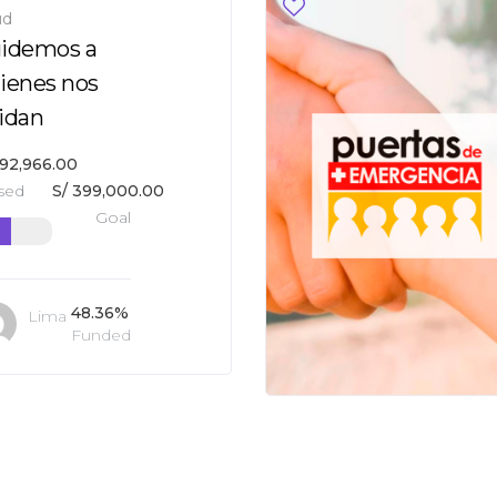
ud
idemos a
ienes nos
idan
92,966.00
sed
S/
399,000.00
Goal
48.36%
Lima
Funded