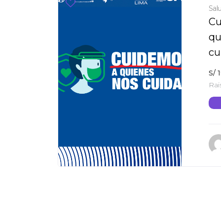
Sal
Cu
qu
cu
S/
1
Rai