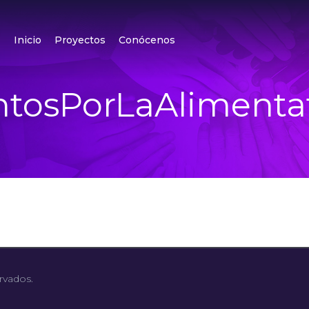
Inicio
Proyectos
Conócenos
ntosPorLaAlimenta
rvados.