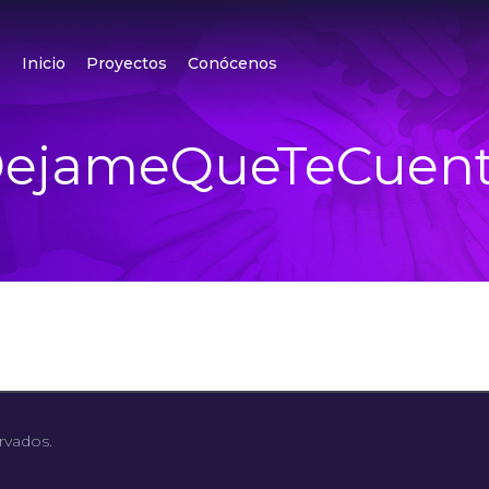
Inicio
Proyectos
Conócenos
ejameQueTeCuen
rvados.